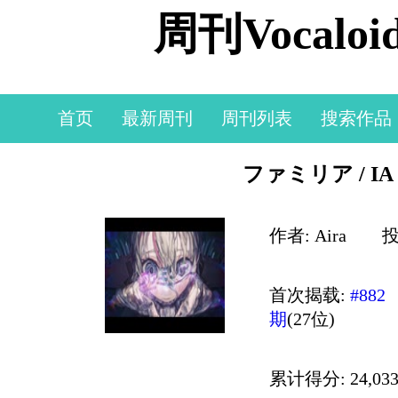
周刊Vocal
首页
最新周刊
周刊列表
搜索作品
ファミリア / IA
作者: Aira
投
首次揭载:
#882
期
(27位)
累计得分: 24,033