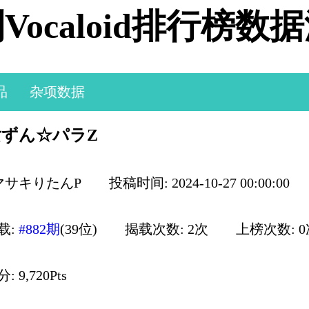
Vocaloid排行榜数
品
杂项数据
女ずん☆パラZ
 マサキりたんP
投稿时间: 2024-10-27 00:00:00
载:
#882期
(39位)
揭载次数: 2次
上榜次数: 
 9,720Pts