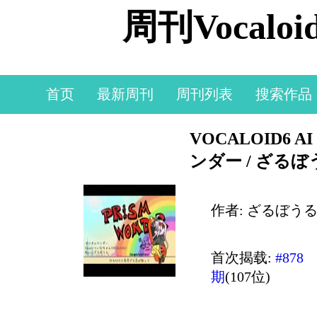
周刊Vocal
首页
最新周刊
周刊列表
搜索作品
VOCALOID6
ンダー / ざる
作者: ざるぼう
首次揭载:
#878
期
(107位)