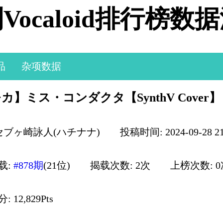
Vocaloid排行榜数
品
杂项数据
カ】ミス・コンダクタ【SynthV Cover】
 セブヶ崎詠人(ハチナナ)
投稿时间: 2024-09-28 21
载:
#878期
(21位)
揭载次数: 2次
上榜次数: 
 12,829Pts