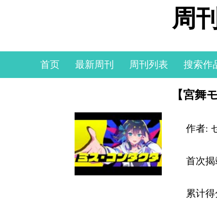
周刊
首页
最新周刊
周刊列表
搜索作
【宮舞モ
作者:
首次揭
累计得分: