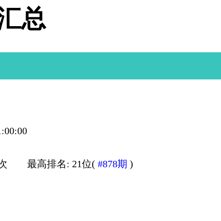
据汇总
:00:00
0次
最高排名: 21位(
#878期
)