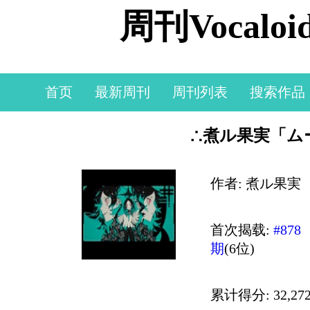
周刊Vocal
首页
最新周刊
周刊列表
搜索作品
∴煮ル果実「ムーン
作者: 煮ル果実
首次揭载:
#878
期
(6位)
累计得分: 32,272