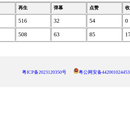
再生
弹幕
点赞
收
516
32
54
0
508
63
85
1
粤ICP备2023120350号
粤公网安备442001024453