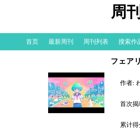
周刊
首页
最新周刊
周刊列表
搜索作
フェアリ
作者: 
首次揭
累计得分: