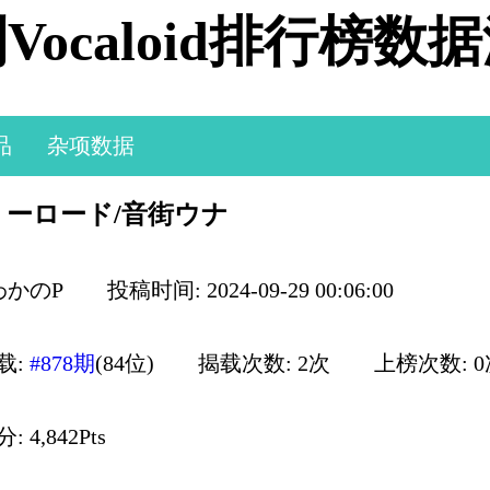
Vocaloid排行榜数
品
杂项数据
ーロード/音街ウナ
わかのP
投稿时间: 2024-09-29 00:06:00
载:
#878期
(84位)
揭载次数: 2次
上榜次数: 
 4,842Pts