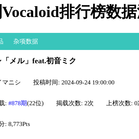
Vocaloid排行榜数
品
杂项数据
「メル」feat.初音ミク
 イマニシ
投稿时间: 2024-09-24 19:00:00
载:
#878期
(22位)
揭载次数: 2次
上榜次数: 
 8,773Pts