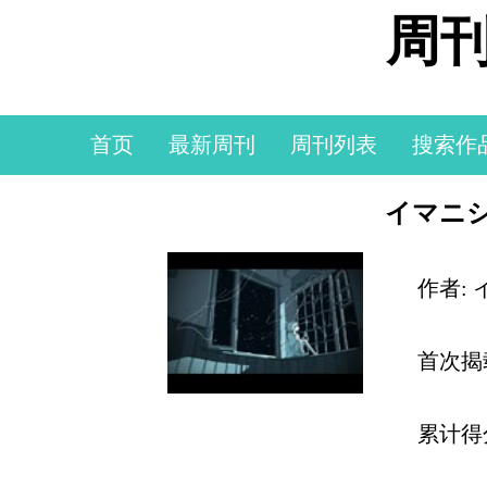
周刊
首页
最新周刊
周刊列表
搜索作
イマニシ
作者:
首次揭
累计得分: