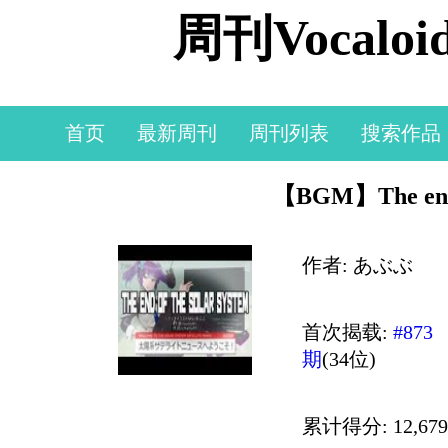
周刊Vocal
首页
最新周刊
周刊列表
搜索作品
【BGM】The end o
作者: あぶぶ
首次揭载:
#873
期
(34位)
累计得分: 12,679