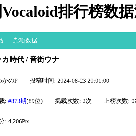
Vocaloid排行榜数
品
杂项数据
ンカ時代 / 音街ウナ
わかのP
投稿时间: 2024-08-23 20:01:00
载:
#873期
(89位)
揭载次数: 2次
上榜次数: 
 4,206Pts