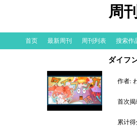
周刊
首页
最新周刊
周刊列表
搜索作
ダイフ
作者: 
首次揭
累计得分: