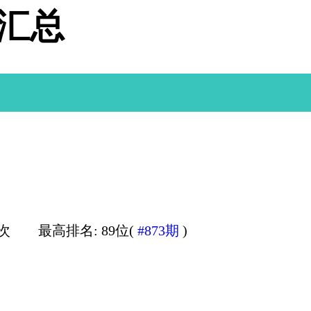
据汇总
0次
最高排名: 89位(
#873期
)