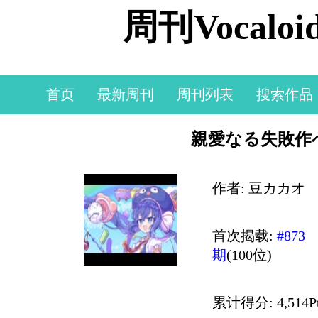
周刊Vocal
首页
最新周刊
周刊列表
搜索作品
親愛なる失敗作へ 
作者: 豆カカオ
首次揭载:
#873
期
(100位)
累计得分: 4,514P