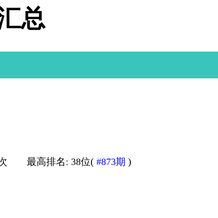
据汇总
0次
最高排名: 38位(
#873期
)