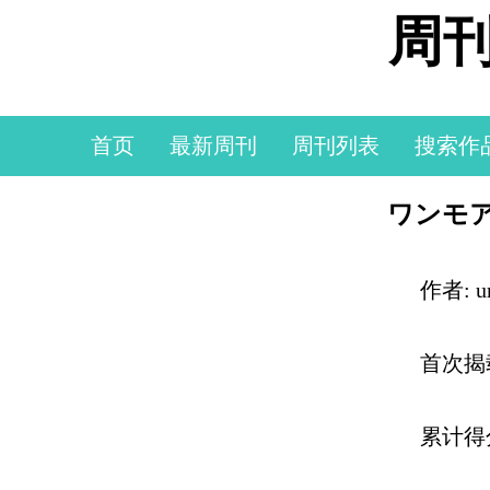
周刊
首页
最新周刊
周刊列表
搜索作
ワンモ
作者: u
首次揭
累计得分: