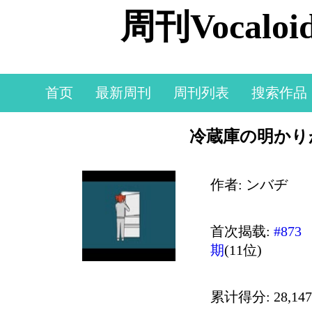
周刊Vocal
首页
最新周刊
周刊列表
搜索作品
冷蔵庫の明かり
作者: ンバヂ
首次揭载:
#873
期
(11位)
累计得分: 28,147