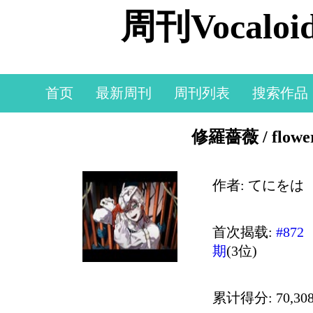
周刊Vocal
首页
最新周刊
周刊列表
搜索作品
修羅薔薇 / flowe
作者: てにをは
首次揭载:
#872
期
(3位)
累计得分: 70,308