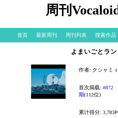
周刊Vocal
首页
最新周刊
周刊列表
搜索作品
よまいごとランド 
作者: クシャミ
首次揭载:
#872
期
(112位)
累计得分: 3,783P