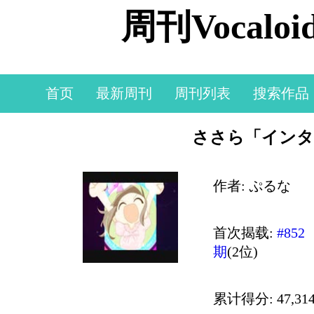
周刊Vocal
首页
最新周刊
周刊列表
搜索作品
ささら「インタ
作者: ぷるな
首次揭载:
#852
期
(2位)
累计得分: 47,314