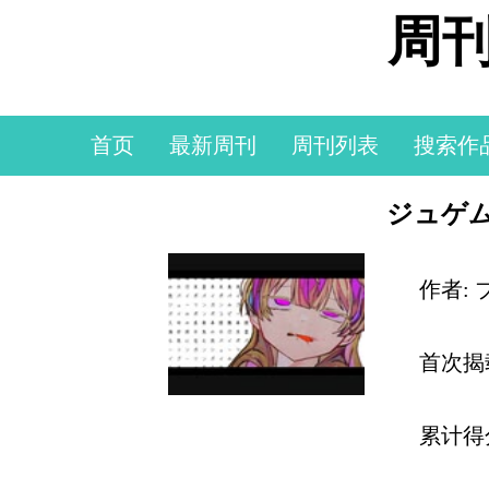
周刊
首页
最新周刊
周刊列表
搜索作
ジュゲム 
作者:
首次揭
累计得分: