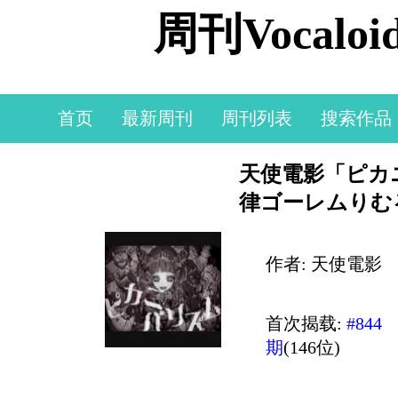
周刊Vocal
首页
最新周刊
周刊列表
搜索作品
天使電影「ピカニバ
律ゴーレムりむ
作者: 天使電影
首次揭载:
#844
期
(146位)