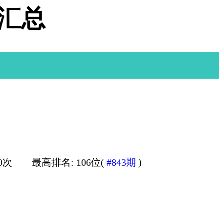
据汇总
0次
最高排名: 106位(
#843期
)