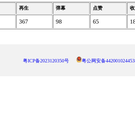
再生
弹幕
点赞
收
367
98
65
1
粤ICP备2023120350号
粤公网安备442001024453