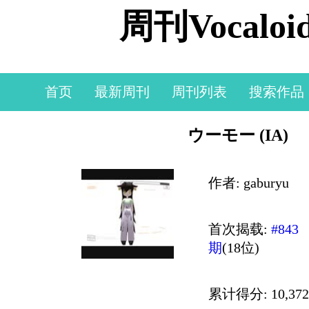
周刊Vocal
首页
最新周刊
周刊列表
搜索作品
ウーモー (IA)
作者: gaburyu
首次揭载:
#843
期
(18位)
累计得分: 10,372