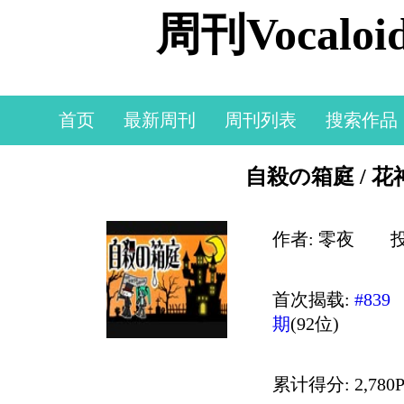
周刊Vocal
首页
最新周刊
周刊列表
搜索作品
自殺の箱庭 / 花神
作者: 零夜
投
首次揭载:
#839
期
(92位)
累计得分: 2,780P