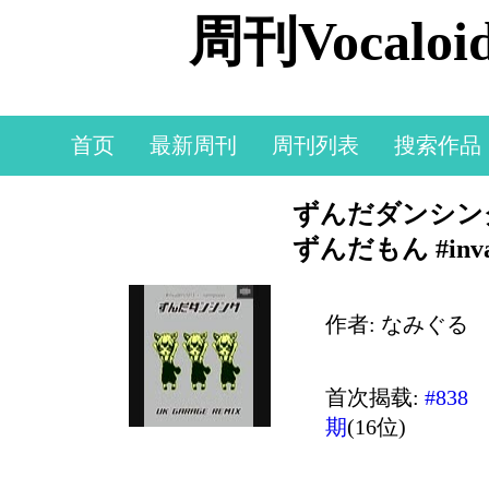
周刊Vocal
首页
最新周刊
周刊列表
搜索作品
ずんだダンシング - U
ずんだもん #invad
作者: なみぐる
首次揭载:
#838
期
(16位)