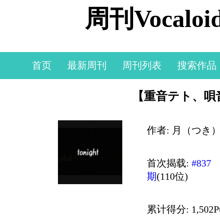
周刊Vocal
首页
最新周刊
周刊列表
搜索作品
【重音テト、唄音
作者: 月（つき
首次揭载:
#837
期
(110位)
累计得分: 1,502P