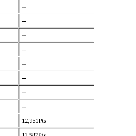
--
--
--
--
--
--
--
--
12,951Pts
11,587Pts