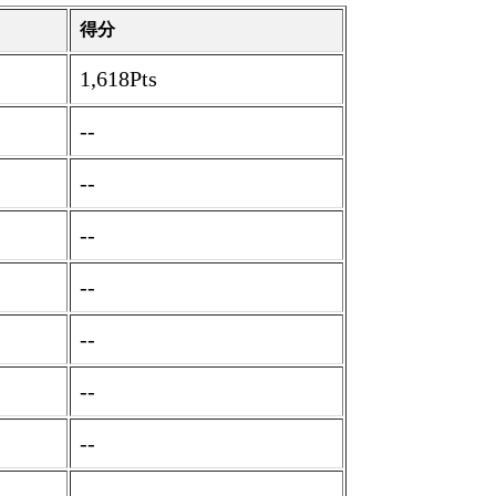
得分
1,618Pts
--
--
--
--
--
--
--
--