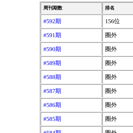
周刊期数
排名
#592期
156位
#591期
圈外
#590期
圈外
#589期
圈外
#588期
圈外
#587期
圈外
#586期
圈外
#585期
圈外
#584期
圈外