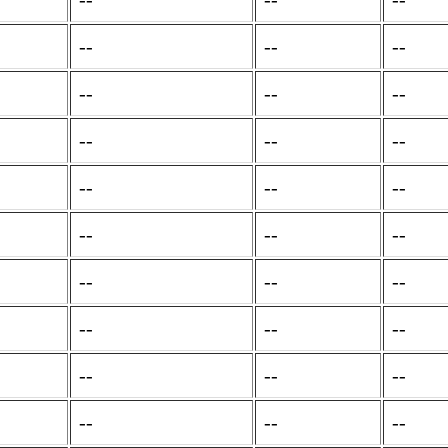
--
--
--
--
--
--
--
--
--
--
--
--
--
--
--
--
--
--
--
--
--
--
--
--
--
--
--