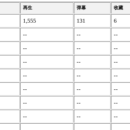
再生
弹幕
收藏
1,555
131
6
--
--
--
--
--
--
--
--
--
--
--
--
--
--
--
--
--
--
--
--
--
--
--
--