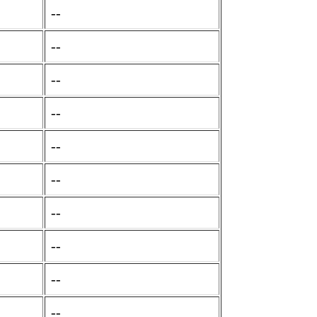
--
--
--
--
--
--
--
--
--
--