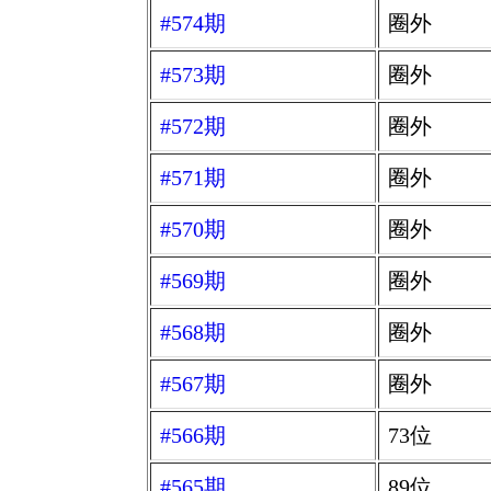
#574期
圈外
#573期
圈外
#572期
圈外
#571期
圈外
#570期
圈外
#569期
圈外
#568期
圈外
#567期
圈外
#566期
73位
#565期
89位