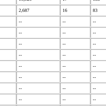
2,687
16
83
--
--
--
--
--
--
--
--
--
--
--
--
--
--
--
--
--
--
--
--
--
--
--
--