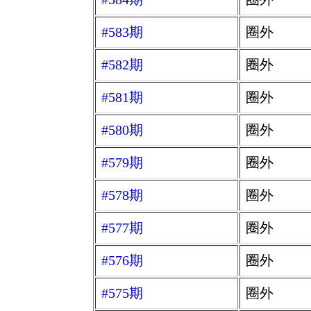
#583期
圈外
#582期
圈外
#581期
圈外
#580期
圈外
#579期
圈外
#578期
圈外
#577期
圈外
#576期
圈外
#575期
圈外